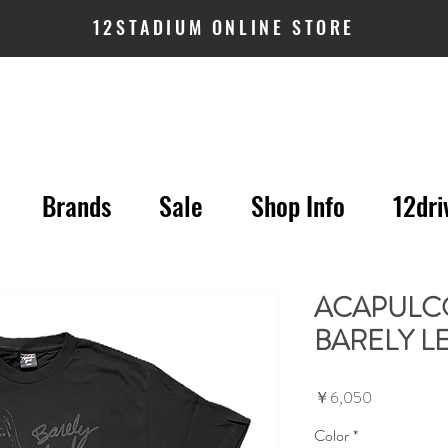
12STADIUM ONLINE STORE
Brands
Sale
Shop Info
12dri
ACAPULCO
BARELY L
価
￥6,050
格
Color
*