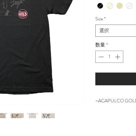
Size
*
選択
数量
*
~ACAPULCO GOL
NYの某有名スケ
担当していたスタッ
NEW YORK SO