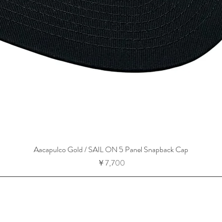
Aacapulco Gold / SAIL ON 5 Panel Snapback Cap
価格
￥7,700