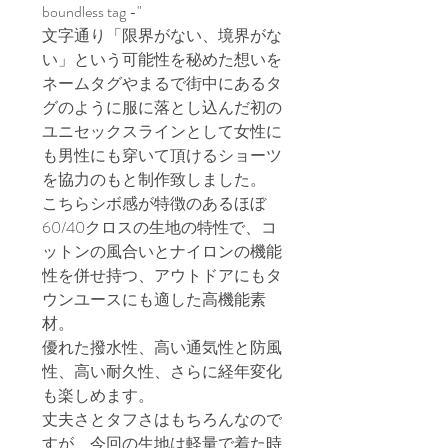
boundless tag -"
文字通り「限界がない、境界がな
い」という可能性を秘めた想いを
ネームタグやまるで街中にあるタ
グのように服に落とし込んだ初の
ユニセックスラインとして女性に
も男性にも穿いて頂けるショーツ
を協力のもと制作致しました。
こちらシボ感が特徴のあるほぼ
60/40クロスの生地の特性で、コ
ットンの風合いとナイロンの機能
性を併せ持つ、アウトドアにもタ
ウンユースにも適した高機能素
材。
優れた撥水性、高い通気性と防風
性、高い耐久性、さらに経年変化
も楽しめます。
丈夫さとタフさはもちろんなので
すが、今回の生地は軽量で着た時