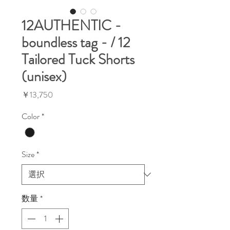
12AUTHENTIC -
boundless tag - / 12
Tailored Tuck Shorts
(unisex)
価
￥13,750
格
Color
*
Size
*
数量
*