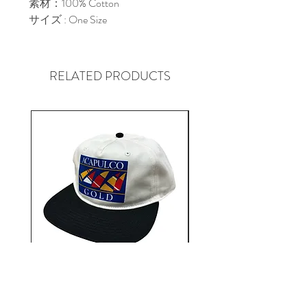
素材：100% Cotton                                                                                                               
サイズ : One Size
RELATED PRODUCTS
Aacapulco Gold / SAIL ON 5
Aacapulco Gold / SAIL
Panel Snapback Cap