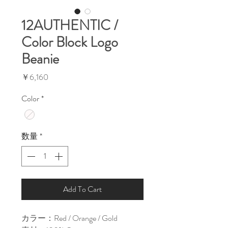
12AUTHENTIC /
Color Block Logo
Beanie
価
￥6,160
格
Color
*
数量
*
Add To Cart
カラー：Red / Orange / Gold                                                                                              