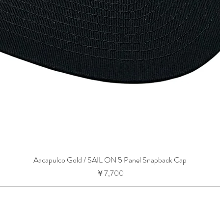
Aacapulco Gold / SAIL ON 5 Panel Snapback Cap
価格
￥7,700