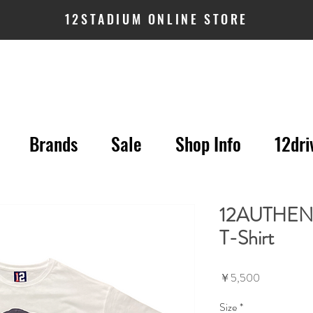
12STADIUM ONLINE STORE
Brands
Sale
Shop Info
12dri
12AUTHENTI
T-Shirt
価
￥5,500
格
Size
*