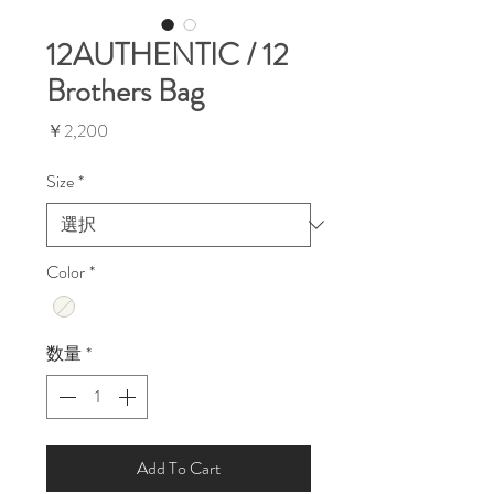
12AUTHENTIC / 12
Brothers Bag
価
￥2,200
格
Size
*
Color
*
数量
*
Add To Cart