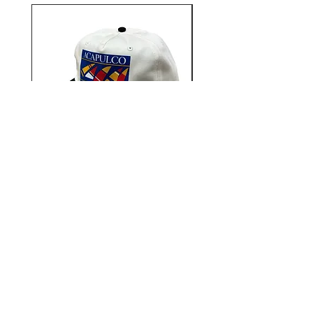
Aacapulco Gold / SAIL ON 5
Aacapulco Gold / SAIL
Panel Snapback Cap
価格
￥7,700
12STADIUM