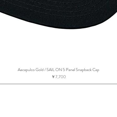
Aacapulco Gold / SAIL ON 5 Panel Snapback Cap
価格
￥7,700
-13-14