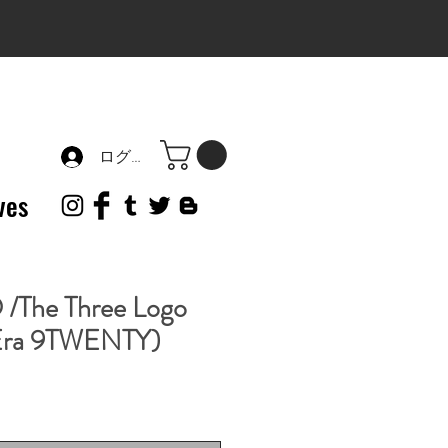
ログイン
ves
/The Three Logo
Era 9TWENTY)