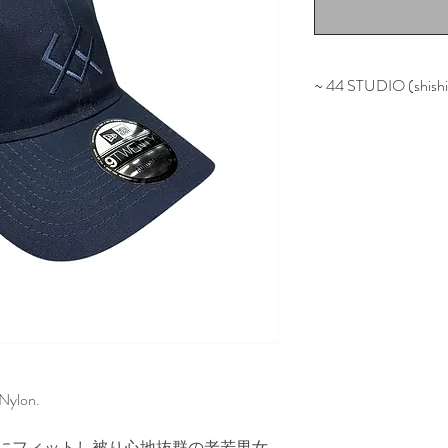
~ 44 STUDIO (shishi
shishi studio「Zipa
Nylon.
udio)から頭にフィットし被り心地抜群の老若男女