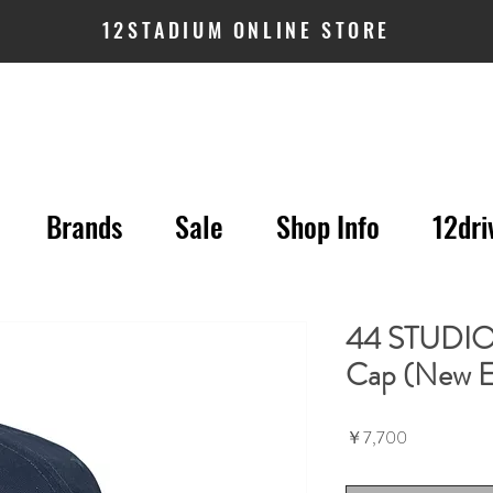
12STADIUM ONLINE STORE
Brands
Sale
Shop Info
12dri
44 STUDIO 
Cap (New 
価
￥7,700
格