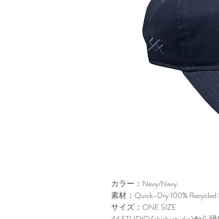
カラー：Navy/Navy
素材：Quick-Dry 100% Recycled 
サイズ：ONE SIZE
44 STUDIO (shishi st