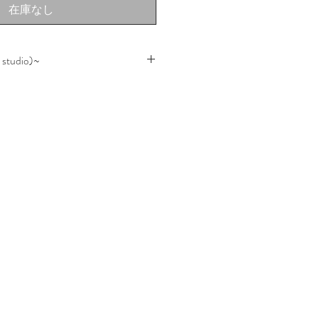
在庫なし
 studio)~
ngu」