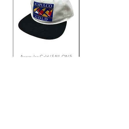
Aacapulco Gold / SAIL ON 5
Aacapulco Gold / SAIL
Panel Snapback Cap
価格
￥7,700
12STADIUM
千葉県千葉市中央区富士見2-13-14
キタガワビル1Ｆ
TEL：
043-222-2553
MAIL：
12stadium.cb@gmail.com