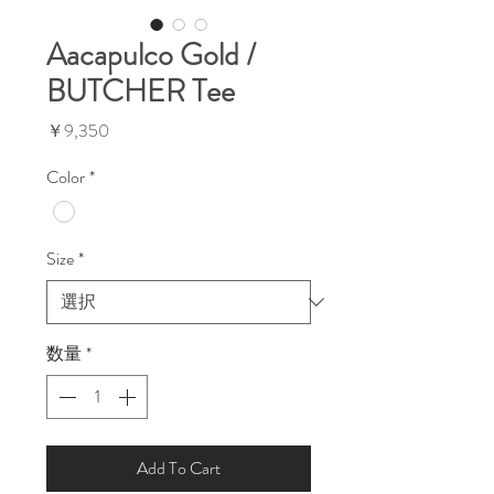
Aacapulco Gold /
BUTCHER Tee
価
￥9,350
格
Color
*
Size
*
数量
*
Add To Cart