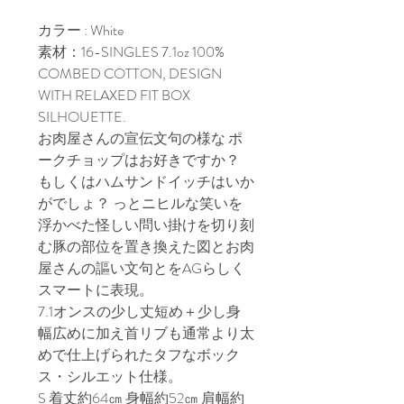
カラー : White
素材：16-SINGLES 7.1oz 100%
COMBED COTTON, DESIGN
WITH RELAXED FIT BOX
SILHOUETTE.
お肉屋さんの宣伝文句の様な ポ
ークチョップはお好きですか？
もしくはハムサンドイッチはいか
がでしょ？ っとニヒルな笑いを
浮かべた怪しい問い掛けを切り刻
む豚の部位を置き換えた図とお肉
屋さんの謳い文句とをAGらしく
スマートに表現。
7.1オンスの少し丈短め＋少し身
幅広めに加え首リブも通常より太
めで仕上げられたタフなボック
ス・シルエット仕様。
S 着丈約64㎝ 身幅約52㎝ 肩幅約