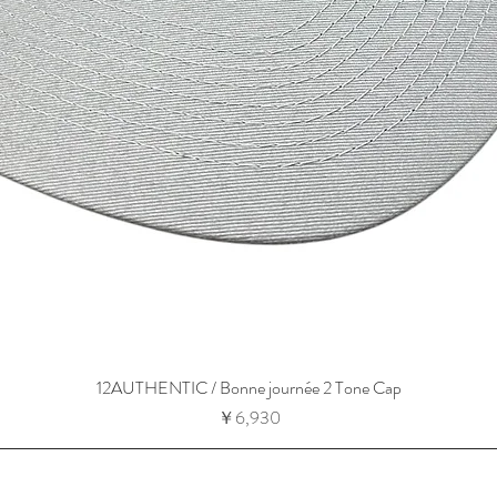
12AUTHENTIC / Bonne journée 2 Tone Cap
価格
￥6,930