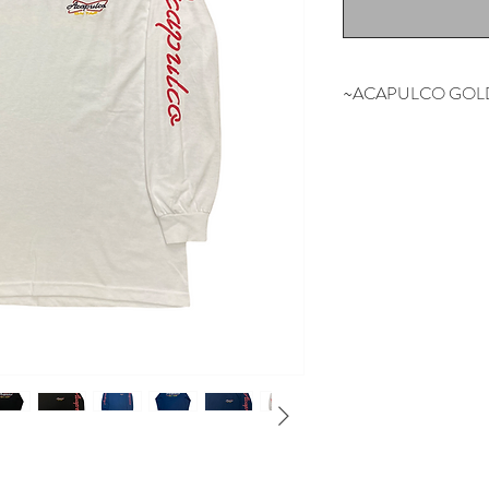
~ACAPULCO GOL
NYの某有名スケ
担当していたスタッ
NEW YORK SO