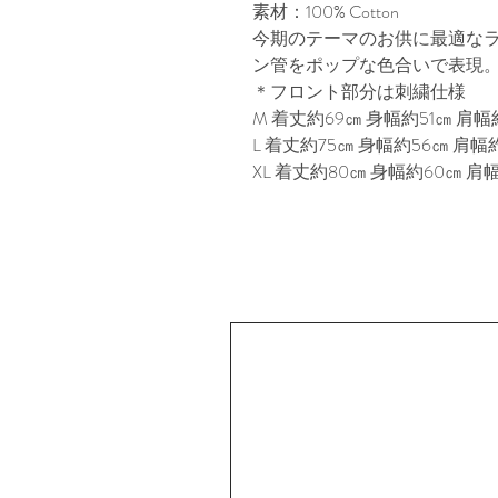
素材：100% Cotton
今期のテーマのお供に最適なラ
ン管をポップな色合いで表現
＊フロント部分は刺繍仕様
M 着丈約69㎝ 身幅約51㎝ 肩幅約
L 着丈約75㎝ 身幅約56㎝ 肩幅約
XL 着丈約80㎝ 身幅約60㎝ 肩幅