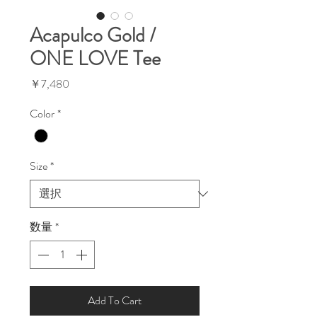
Acapulco Gold /
ONE LOVE Tee
価
￥7,480
格
Color
*
Size
*
数量
*
Add To Cart