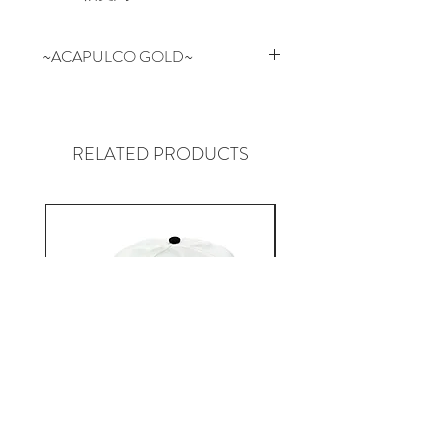
~ACAPULCO GOLD~
NYの某有名スケートブランドの
デザイン/企画を担当していたス
タッフが2006年にスタートした
RELATED PRODUCTS
NEW YORK SOHO発のブランド