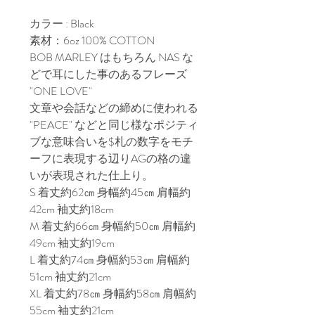
カラー : Black
素材：6oz 100% COTTON
BOB MARLEY はもちろん NAS な
どで耳にした事のあるフレーズ
"ONE LOVE"
文章や会話などの締めに使われる
"PEACE" などと同じ様なポジティ
ブな意味合いを$札の数字をモチ
ーフに表現する辺りAGの格の違
いが表現された仕上り。
S 着丈約62㎝ 身幅約45㎝ 肩幅約
42cm 袖丈約18cm
M 着丈約66㎝ 身幅約50㎝ 肩幅約
49cm 袖丈約19cm
L 着丈約74㎝ 身幅約53㎝ 肩幅約
51cm 袖丈約21cm
XL 着丈約78㎝ 身幅約58㎝ 肩幅約
55cm 袖丈約21cm