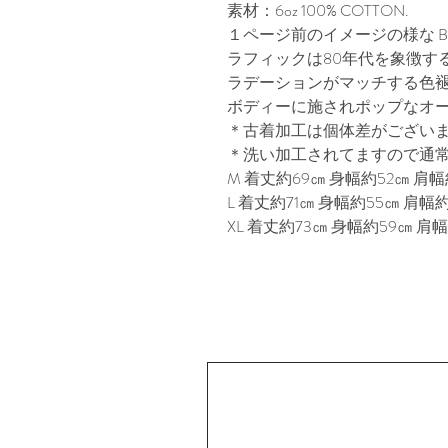
素材：6oz 100% COTTON.
１ページ前のイメージの様な 
ラフィックは80年代を象徴す
ラデーションがマッチする色
ボディーに施されポップなオ
＊古着加工は個体差がござい
＊洗い加工されてますので通
M 着丈約69㎝ 身幅約52㎝ 肩幅約
L 着丈約71㎝ 身幅約55㎝ 肩幅約
XL 着丈約73㎝ 身幅約59㎝ 肩幅