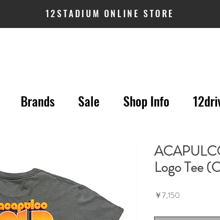
12STADIUM ONLINE STORE
Brands
Sale
Shop Info
12dri
ACAPULCO
Logo Tee (
価
￥7,150
格