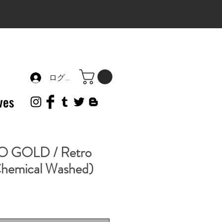
ログイン
ves
 GOLD / Retro
Chemical Washed)