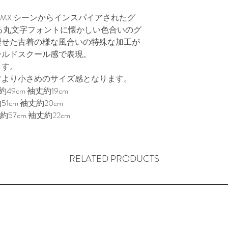
BMX シーンからインスパイアされたグ
る丸文字フォントに懐かしい色合いのグ
褪せた古着の様な風合いの特殊な加工が
ールドスクール感で表現。
ます。
常より小さめのサイズ感となります。
49cm 袖丈約19cm
51cm 袖丈約20cm
約57cm 袖丈約22cm
RELATED PRODUCTS