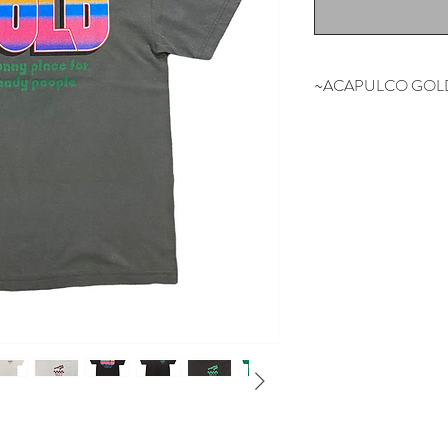
~ACAPULCO GOL
NYの某有名スケ
担当していたスタッ
NEW YORK SO