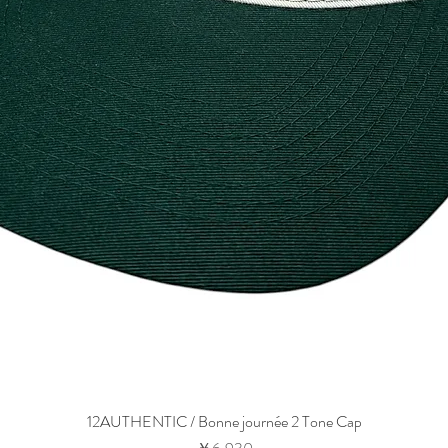
12AUTHENTIC / Bonne journée 2 Tone Cap
価格