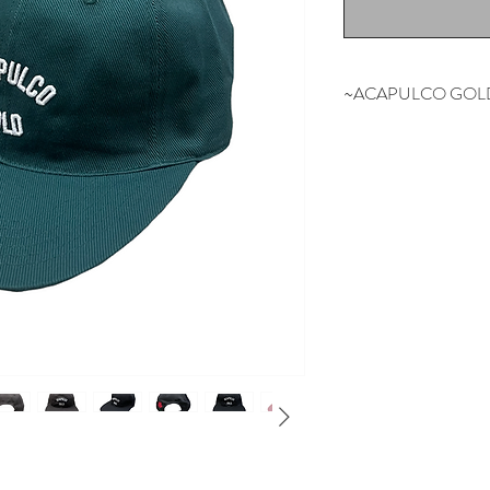
~ACAPULCO GOL
NYの某有名スケ
担当していたスタッ
NEW YORK SO