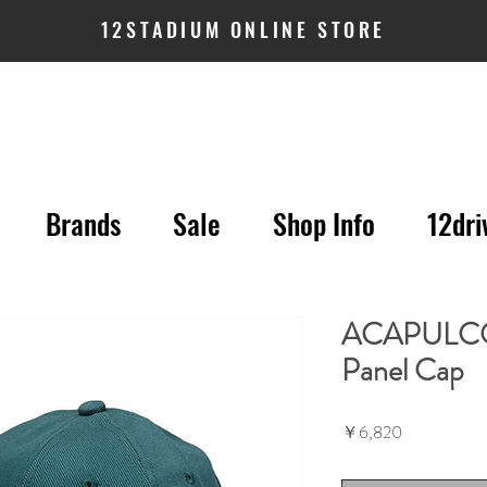
12STADIUM ONLINE STORE
Brands
Sale
Shop Info
12dri
ACAPULCO
Panel Cap
価
￥6,820
格