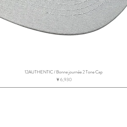
12AUTHENTIC / Bonne journée 2 Tone Cap
価格
￥6,930
-13-14