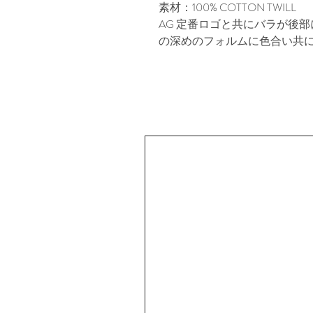
素材：100% COTTON TWILL
AG 定番ロゴと共にバラが後
の深めのフォルムに色合い共