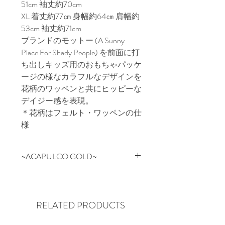
51cm 袖丈約70cm
XL 着丈約77㎝ 身幅約64㎝ 肩幅約
53cm 袖丈約71cm
ブランドのモットー (A Sunny
Place For Shady People) を前面に打
ち出しキッズ用のおもちゃパッケ
ージの様なカラフルなデザインを
花柄のワッペンと共にヒッピーな
デイジー感を表現。
＊花柄はフェルト・ワッペンの仕
様
~ACAPULCO GOLD~
NYの某有名スケートブランドの
デザイン/企画を担当していたス
タッフが2006年にスタートした
RELATED PRODUCTS
NEW YORK SOHO発のブランド