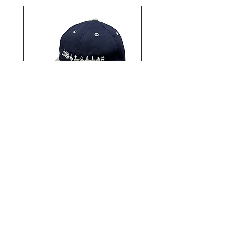
12AUTHENTIC / Bonne
12AUTHENTIC / Bo
journée 2 Tone Cap
価格
￥6,930
12STADIUM