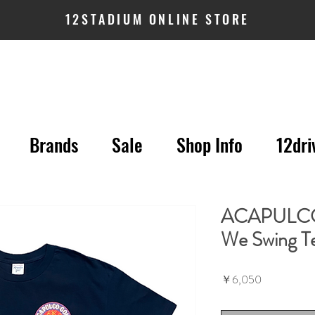
12STADIUM ONLINE STORE
Brands
Sale
Shop Info
12dri
ACAPULCO
We Swing T
価
￥6,050
格