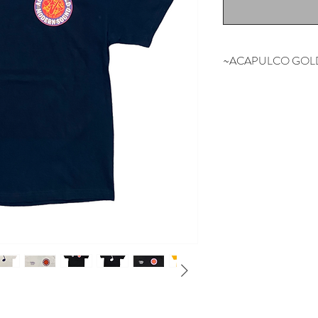
~ACAPULCO GOL
NYの某有名スケ
担当していたスタッ
NEW YORK SO