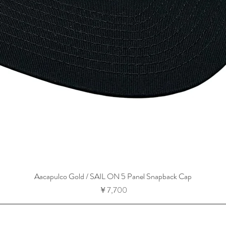
Aacapulco Gold / SAIL ON 5 Panel Snapback Cap
価格
￥7,700