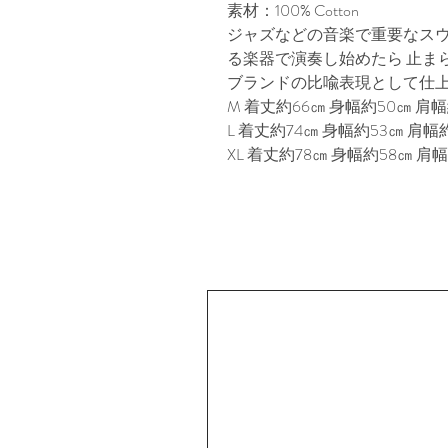
素材：100% Cotton
ジャズなどの音楽で重要なス
る楽器で演奏し始めたら 止まらな
ブランドの比喩表現として仕
M 着丈約66㎝ 身幅約50㎝ 肩幅約
L 着丈約74㎝ 身幅約53㎝ 肩幅約
XL 着丈約78㎝ 身幅約58㎝ 肩幅