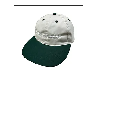
12AUTHENTIC / Bonne
12AUTHENTIC / Bo
journée 2 Tone Cap
価格
￥6,930
12STADIUM