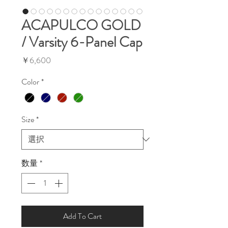
ACAPULCO GOLD
/ Varsity 6-Panel Cap
価
￥6,600
格
Color
*
Size
*
数量
*
Add To Cart