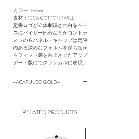
カラー : Forest
素材：100% COTTON TWILL
定番ロゴが立体刺繍され白をベー
スにバイザー部分などがコントラ
ストの６パネル・キャップは定評
のある深めなフォルムを保ちなが
らフィット感を向上させたアップ
デート版にてクラシカルに表現。
~ACAPULCO GOLD~
NYの某有名スケートブランドの
デザイン/企画を担当していたス
タッフが2006年にスタートした
RELATED PRODUCTS
NEW YORK SOHO発のブランド