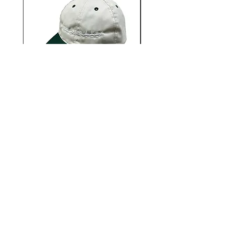
12AUTHENTIC / Bonne
12AUTHENTIC / Bo
journée 2 Tone Cap
価格
￥6,930
12STADIUM
千葉県千葉市中央区富士見2-13-14
キタガワビル1Ｆ