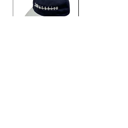
12AUTHENTIC / Bonne
12AUTHENTIC / Bo
journée 2 Tone Cap
価格
￥6,930
12STADIUM
千葉県千葉市中央区富士見2-13-14
キタガワビル1Ｆ
TEL：
043-222-2553
MAIL：
12stadium.cb@gmail.com