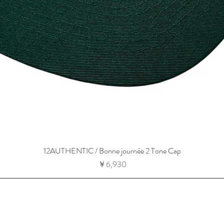
12AUTHENTIC / Bonne journée 2 Tone Cap
価格
￥6,930