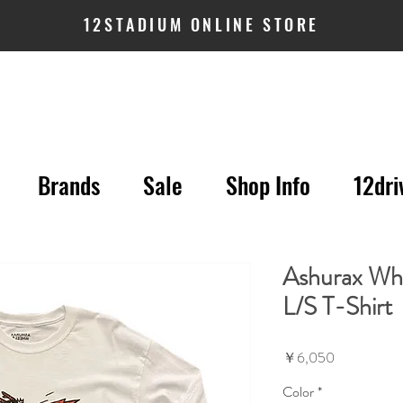
12STADIUM ONLINE STORE
Brands
Sale
Shop Info
12dri
Ashurax W
L/S T-Shirt
価
￥6,050
格
Color
*