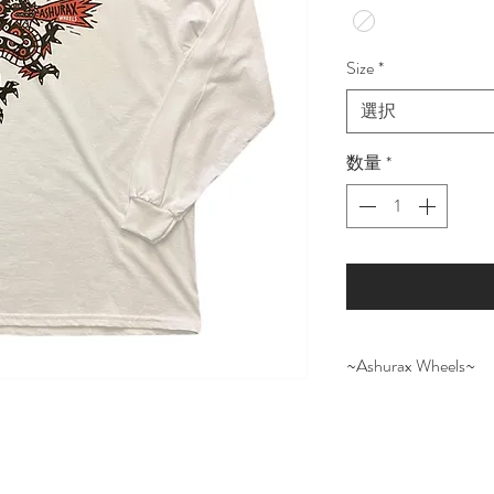
Size
*
選択
数量
*
~Ashurax Wheels~