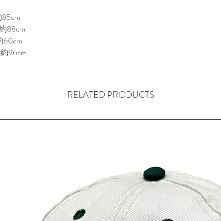
85cm
約88cm
60cm
約96cm
RELATED PRODUCTS