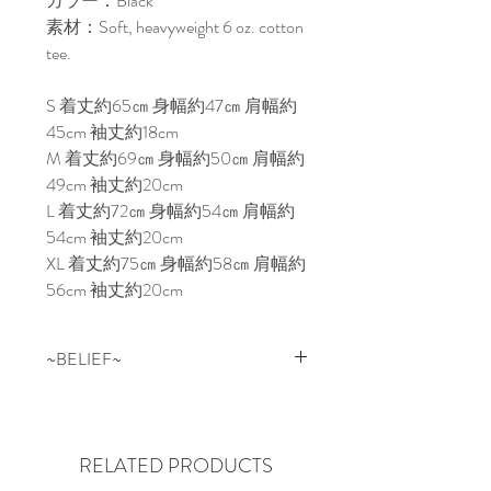
カラー：Black

素材：Soft, heavyweight 6 oz. cotton 
tee.

S 着丈約65㎝ 身幅約47㎝ 肩幅約
45cm 袖丈約18cm

M 着丈約69㎝ 身幅約50㎝ 肩幅約
49cm 袖丈約20cm

L 着丈約72㎝ 身幅約54㎝ 肩幅約
54cm 袖丈約20cm

XL 着丈約75㎝ 身幅約58㎝ 肩幅約
56cm 袖丈約20cm
~BELIEF~
NEWYORKはQUEENSにある
SKATE SHOP “BELIEF” BELIEFの
スケートチームはもちろん、地元
RELATED PRODUCTS
のアーティストなども着用するな