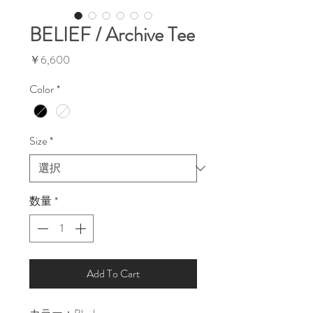
BELIEF / Archive Tee
価
￥6,600
格
Color
*
Size
*
数量
*
Add To Cart