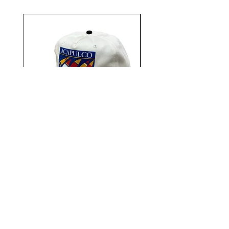
ど、その土地ならではのローカル
に根付いたセレクトショップ。
そして”ONLY NY”と親交が深いだ
けに、独特の存在感のデザインに
も注目ですが、やはりSHOPのコ
ンセプトや姿勢、メッセージが前
向きで素晴らしく、その土地に根
付いているローカル臭がたまらな
い、まさに「LIFE STYLE
ORIGINAL CLOTHING」
Aacapulco Gold / SAIL ON 5
Aacapulco Gold / SAIL
Panel Snapback Cap
価格
￥7,700