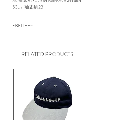
53cm 袖丈約23
~BELIEF~
NEWYORKはQUEENSにある
SKATE SHOP “BELIEF” BELIEFの
スケートチームはもちろん、地元
RELATED PRODUCTS
のアーティストなども着用するな
ど、その土地ならではのローカル
に根付いたセレクトショップ。
そして”ONLY NY”と親交が深いだ
けに、独特の存在感のデザインに
も注目ですが、やはりSHOPのコ
ンセプトや姿勢、メッセージが前
向きで素晴らしく、その土地に根
付いているローカル臭がたまらな
い、まさに「LIFE STYLE
ORIGINAL CLOTHING」