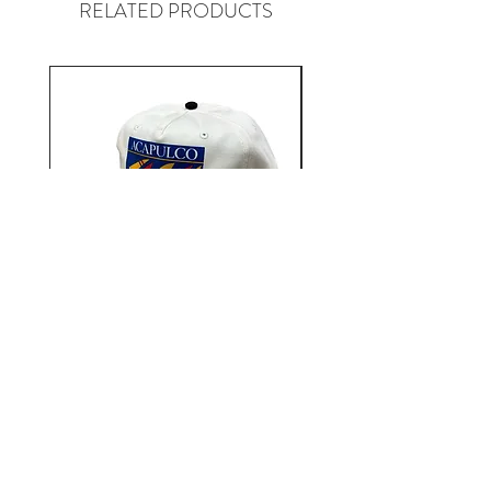
RELATED PRODUCTS
のアーティストなども着用するな
ど、その土地ならではのローカル
に根付いたセレクトショップ。
そして”ONLY NY”と親交が深いだ
けに、独特の存在感のデザインに
も注目ですが、やはりSHOPのコ
ンセプトや姿勢、メッセージが前
向きで素晴らしく、その土地に根
付いているローカル臭がたまらな
い、まさに「LIFE STYLE
ORIGINAL CLOTHING」
Aacapulco Gold / SAIL ON 5
Aacapulco Gold / SAIL
Panel Snapback Cap
価格
￥7,700