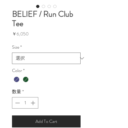
BELIEF / Run Club
Tee
価
￥6,050
格
Size
*
Color
*
数量
*
Add To Cart