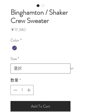
Binghamton / Shaker
Crew Sweater
価
￥17,380
格
Color
*
Size
*
数量
*
Add To Cart