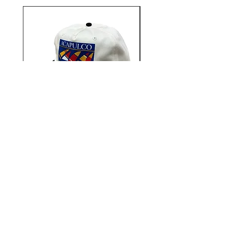
初からの創立ファミリーにより所
有され 3、4，5世代の子孫が従事
しています。
1927年の創業以来、彼らはアメリ
カ製にこだわり最高品質のニット
製品を生産してきました。
最新のニッティング技術と100年
に渡る経験を融合させ、 お客様
のニーズに応えています。
生産している全製品は100%、自
社内で生産しています。
Aacapulco Gold / SAIL ON 5
Aacapulco Gold / SAIL
Panel Snapback Cap
価格
￥7,700
12STADIUM