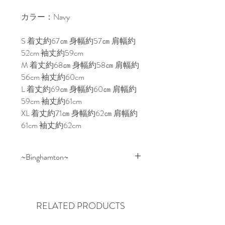
カラー：Navy
S 着丈約67㎝ 身幅約57㎝ 肩幅約
52cm 袖丈約59cm
M 着丈約68㎝ 身幅約58㎝ 肩幅約
56cm 袖丈約60cm
L 着丈約69㎝ 身幅約60㎝ 肩幅約
59cm 袖丈約61cm
XL 着丈約71㎝ 身幅約62㎝ 肩幅約
61cm 袖丈約62cm
~Binghamton~
Binghamton Knitting CompanyはNew
York Binghamtonにおいて、ファミ
リービジネスでニットウェアの生
RELATED PRODUCTS
産を行っています。
約100年前に設立された BKCは当