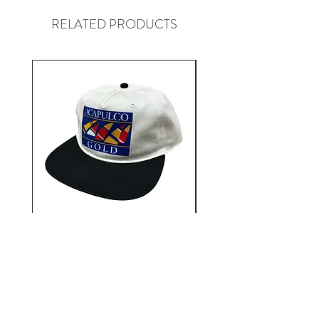
ンド。
RELATED PRODUCTS
Aacapulco Gold / SAIL ON 5
Aacapulco Gold / SAIL
Panel Snapback Cap
価格
￥7,700