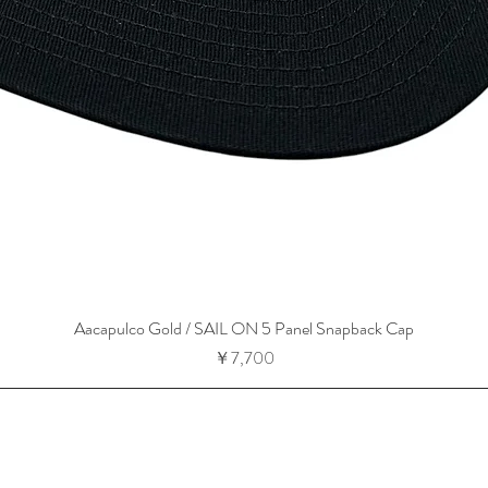
Aacapulco Gold / SAIL ON 5 Panel Snapback Cap
価格
￥7,700