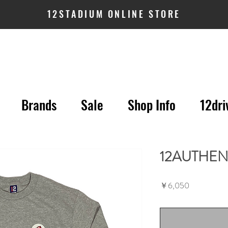
12STADIUM ONLINE STORE
Brands
Sale
Shop Info
12dri
12AUTHENT
価
￥6,050
格