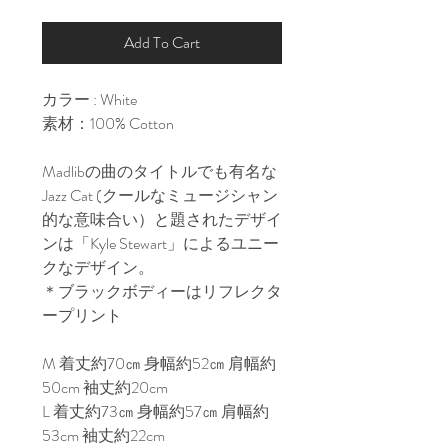
Add To Cart
カラー : White

素材：100% Cotton

Madlibの曲のタイトルでも有名な
Jazz Cat (クールなミュージシャン
的な意味合い）と題されたデザイ
ンは「Kyle Stewart」によるユニー
クなデザイン。

＊ブラックボディーはリフレクタ
ープリント

M 着丈約70㎝ 身幅約52㎝ 肩幅約
50cm 袖丈約20cm

L 着丈約73㎝ 身幅約57㎝ 肩幅約
53cm 袖丈約22cm
