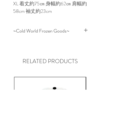
XL 着丈約75㎝ 身幅約62㎝ 肩幅約
58cm 袖丈約23cm
~Cold World Frozen Goods~
Reigning Champなどの一流ブラン
ドからストリート・ブランド、更
にはアルバム・ジャケット制作ま
RELATED PRODUCTS
で様々なデザインを提供するアー
チスト "Rhek" を中心に展開される
ブランド "CWFG" はストリート・
カルチャーに精通しているだけあ
り音・ネタからブランド名由来の
(Cold World) 社会風刺などから幅
広い観点から作り出される無二な
グラフィックはメッセージ性とユ
ニークさを持ち合わせ独特の世界
観を表現する注目のブランドの１