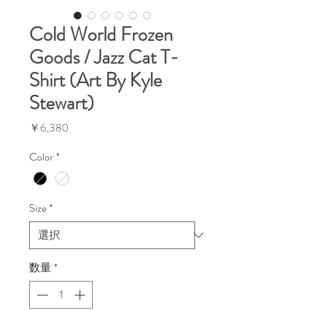
Cold World Frozen
Goods / Jazz Cat T-
Shirt (Art By Kyle
Stewart)
価
￥6,380
格
Color
*
Size
*
数量
*