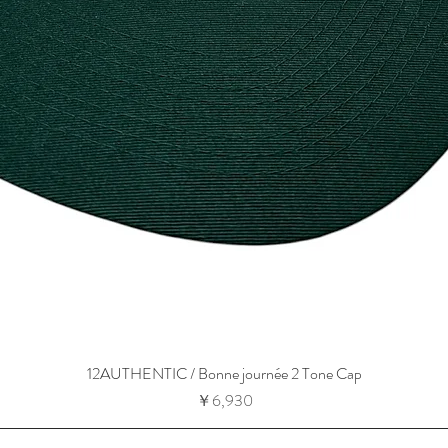
12AUTHENTIC / Bonne journée 2 Tone Cap
価格
￥6,930