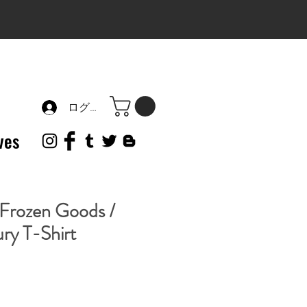
ログイン
ves
Frozen Goods /
ury T-Shirt