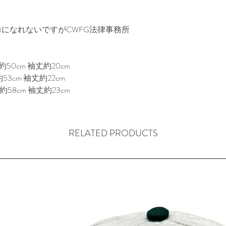
ト・カルチャーに
からブランド名由来の(
になれないですがCWFG法律事務所
から幅広い観点か
ックはメッセージ
特の世界観を表現
50cm 袖丈約20cm

3cm 袖丈約22cm

今期は ペインティング・
約58cm 袖丈約23cm
と 彫り師とイラス
Clifman" の
が溢れるコレクシ
RELATED PRODUCTS
彼らのベースである
やLivestockなど
ブランドの核 "Rh
ァーに最近レスト
振りを発揮し続け