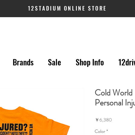
12STADIUM ONLINE STORE
Brands
Sale
Shop Info
12dri
Cold World 
Personal Inj
価
￥6,380
格
Color
*