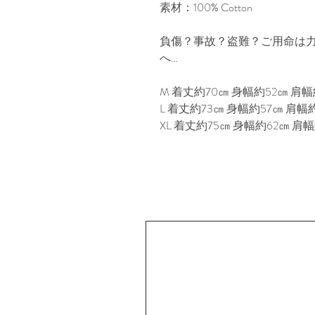
素材：100% Cotton

負傷？事故？盗難？ご用命は力
へ…

M 着丈約70㎝ 身幅約52㎝ 肩幅約
L 着丈約73㎝ 身幅約57㎝ 肩幅約5
XL 着丈約75㎝ 身幅約62㎝ 肩幅