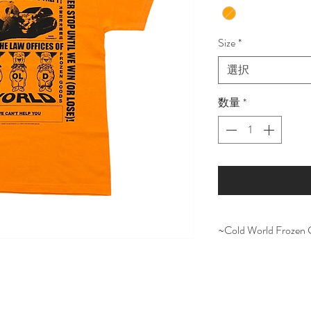
Size
*
選択
数量
*
~Cold World Frozen
Reigning Ch
ト・ブランド、更
まで様々なデザイン
を中心に展開される