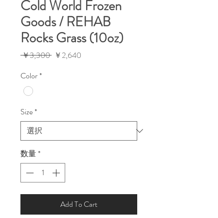
Cold World Frozen
Goods / REHAB
Rocks Grass (10oz)
通
セ
 ￥3,300 
￥2,640
常
ー
Color
*
価
ル
格
価
格
Size
*
数量
*
Add To Cart