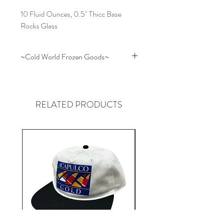
10 Fluid Ounces, 0.5" Thicc Base 
Rocks Glass
~Cold World Frozen Goods~
Reigning Champなどの一流ブラン
ドからストリート・ブランド、更
にはアルバム・ジャケット制作ま
RELATED PRODUCTS
で様々なデザインを提供するアー
チスト "Rhek" を中心に展開される
ブランド "CWFG" はストリート・
カルチャーに精通しているだけあ
り音・ネタからブランド名由来の
(Cold World) 社会風刺などから幅
広い観点から作り出される無二な
グラフィックはメッセージ性とユ
ニークさを持ち合わせ独特の世界
観を表現する注目のブランドの１