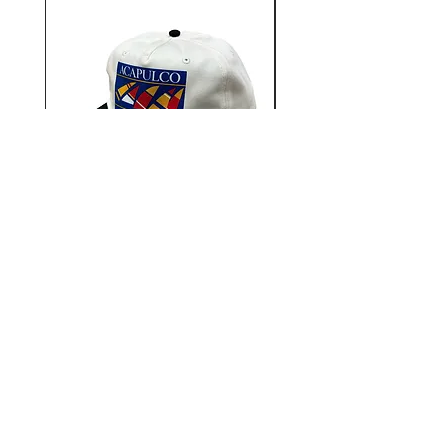
Aacapulco Gold / SAIL ON 5
Aacapulco Gold / SAIL
Panel Snapback Cap
価格
￥7,700
12STADIUM
千葉県千葉市中央区富士見2-13-14