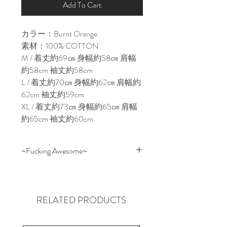
Add To Cart
カラー：Burnt Orange
素材：100% COTTON
M / 着丈約69㎝ 身幅約58㎝ 肩幅
約58cm 袖丈約58cm
L / 着丈約70㎝ 身幅約62㎝ 肩幅約
62cm 袖丈約59cm
XL / 着丈約73㎝ 身幅約65㎝ 肩幅
約65cm 袖丈約60cm
~Fucking Awesome~
JASON DILL（ジェイソン・ディ
ル）とANTHONY VAN ENGELEN
によりスケートデッキカンパニー
RELATED PRODUCTS
Fucking Awesome.