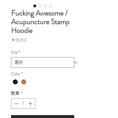
Fucking Awesome /
Acupuncture Stamp
Hoodie
価
￥18,150
格
Size
*
Color
*
数量
*