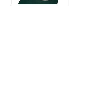
12AUTHENTIC / Bonne
12AUTHENTIC / Bo
journée 2 Tone Cap
価格
￥6,930
12STADIUM
千葉県千葉市中央区富士見2-13-14
キタガワビル1Ｆ
TEL：
043-222-2553
MAIL：
12stadium.cb@gmail.com
サイズの測り方