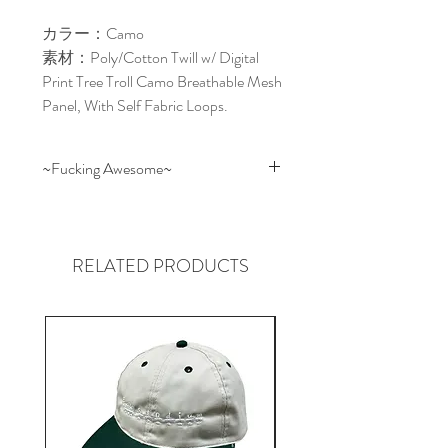
カラー：Camo
素材：Poly/Cotton Twill w/ Digital
Print Tree Troll Camo Breathable Mesh
Panel, With Self Fabric Loops.
~Fucking Awesome~
JASON DILL（ジェイソン・ディ
ル）とANTHONY VAN ENGELEN
によりスケートデッキカンパニー
RELATED PRODUCTS
Fucking Awesome.