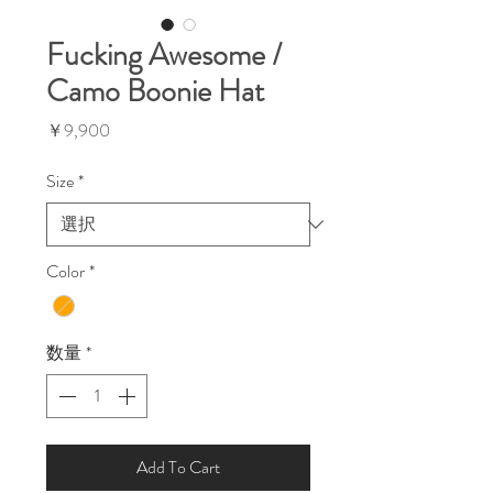
Fucking Awesome /
Camo Boonie Hat
価
￥9,900
格
Size
*
Color
*
数量
*
Add To Cart