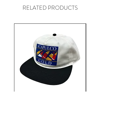
によりスケートデッキカンパニー
RELATED PRODUCTS
Fucking Awesome.
Aacapulco Gold / SAIL ON 5
Aacapulco Gold / SAIL
Panel Snapback Cap
価格
￥7,700