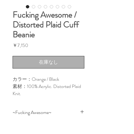
Fucking Awesome /
Distorted Plaid Cuff
Beanie
価
￥7,150
格
在庫なし
カラー：Orange / Black
素材：100% Acrylic. Distorted Plaid
Knit.
~Fucking Awesome~
JASON DILL（ジェイソン・ディ
ル）とANTHONY VAN ENGELEN