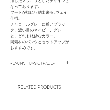
用したスッキリとしたデザインと
なっております。

フードが襟に収納出来る2ウェイ
仕様。

チャコールグレーに近いブラッ
ク、濃い目のネイビー、グレー
と、どれも絶妙なカラー。

同素材のパンツとセットアップが
おすすめです。
~LAUNCH BASIC TRADE~
ベーシックを基本にファッション
という枠の中で常に人々が求める
理想の物を追及し、オートクチュ
RELATED PRODUCTS
ールとプライシングを追い求め
日々着手する日本のブランド。