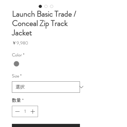
Launch Basic Trade /
Conceal Zip Track
Jacket
価
￥9,980
格
Color
*
Size
*
数量
*