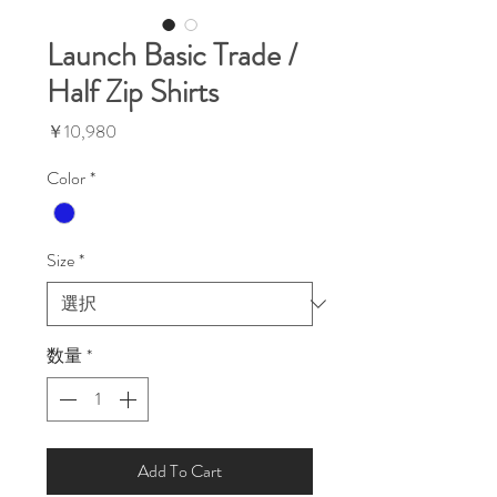
Launch Basic Trade /
Half Zip Shirts
価
￥10,980
格
Color
*
Size
*
数量
*
Add To Cart