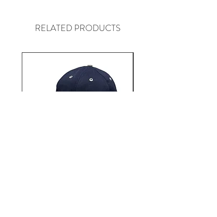
という枠の中で常に人々が求める
理想の物を追及し、オートクチュ
RELATED PRODUCTS
ールとプライシングを追い求め
日々着手する日本のブランド。
12AUTHENTIC / Bonne
12AUTHENTIC / Bo
journée 2 Tone Cap
価格
￥6,930