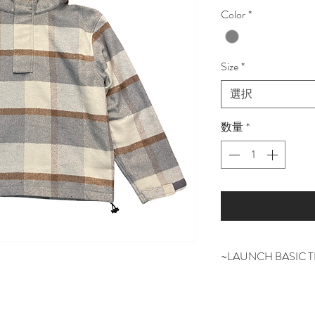
格
Color
*
Size
*
選択
数量
*
~LAUNCH BASIC 
ベーシックを基本
常に人々が求める