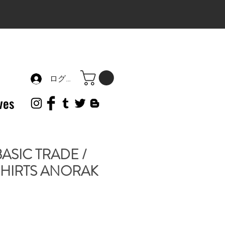
ログイン
ves
ASIC TRADE /
HIRTS ANORAK