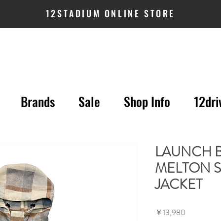
12STADIUM ONLINE STORE
Brands
Sale
Shop Info
12dri
LAUNCH B
MELTON S
JACKET
価
￥13,980