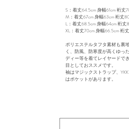
S：着丈64.5cm 身幅61cm 裄丈78
M：着丈67cm 身幅63cm 裄丈80
L：着丈68.5cm 身幅64cm 裄丈82
XL：着丈70cm 身幅66.5cm 裄丈8
ポリエステルタフタ素材も裏
く、防風、防寒度が高くゆっ
ディー等を着てレイヤードで
目としておススメです。

袖はマジックストラップ、YK
はポケットがあります。