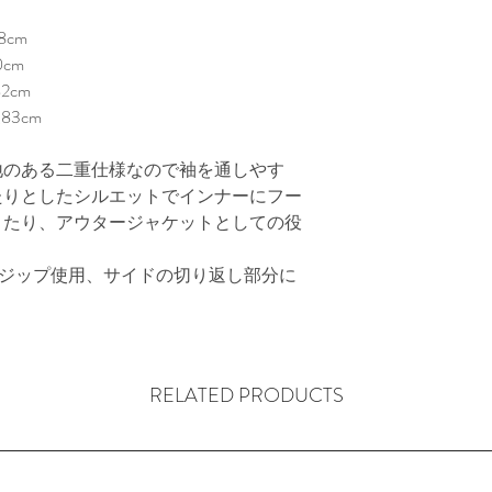
ュールとプライシ
本のブランド。
cm

cm

cm

3cm

地のある二重仕様なので袖を通しやす
たりとしたシルエットでインナーにフー
きたり、アウタージャケットとしての役
Kジップ使用、サイドの切り返し部分に
RELATED PRODUCTS