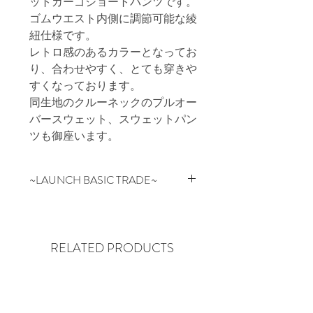
ットカーゴショートパンツです。

ゴムウエスト内側に調節可能な綾
紐仕様です。

レトロ感のあるカラーとなってお
り、合わせやすく、とても穿きや
すくなっております。

同生地のクルーネックのプルオー
バースウェット、スウェットパン
ツも御座います。
~LAUNCH BASIC TRADE~
ベーシックを基本にファッション
という枠の中で常に人々が求める
理想の物を追及し、オートクチュ
RELATED PRODUCTS
ールとプライシングを追い求め
日々着手する日本のブランド。