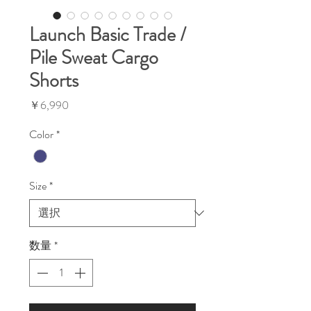
Launch Basic Trade /
Pile Sweat Cargo
Shorts
価
￥6,990
格
Color
*
Size
*
数量
*