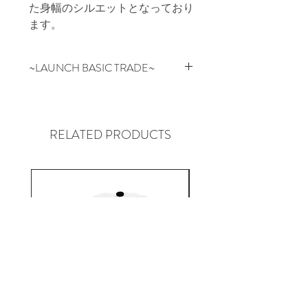
た身幅のシルエットとなっており
ます。
~LAUNCH BASIC TRADE~
ベーシックを基本にファッション
という枠の中で常に人々が求める
理想の物を追及し、オートクチュ
RELATED PRODUCTS
ールとプライシングを追い求め
日々着手する日本のブランド。