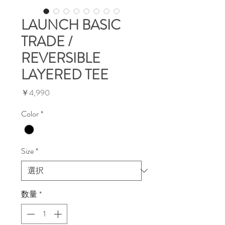
LAUNCH BASIC
TRADE /
REVERSIBLE
LAYERED TEE
価
￥4,990
格
Color
*
Size
*
数量
*