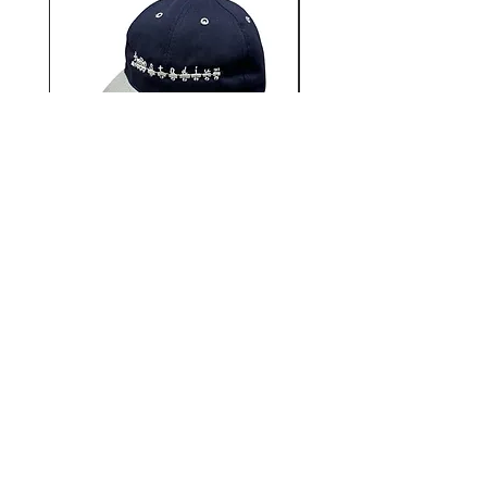
12AUTHENTIC / Bonne
12AUTHENTIC / Bo
journée 2 Tone Cap
価格
￥6,930
12STADIUM
千葉県千葉市中央区富士見2-13-14
キタガワビル1Ｆ