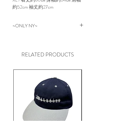
約52cm 袖丈約27cm
~ONLY NY~
NEW YORKはマンハッタン生まれ
のONLY NY。
革新的なデザインと97年頃の
RELATED PRODUCTS
NYC Graffitiカルチャー、コアな
POLOやTHE NORTH FACE等のア
ンダーグラウンドストリートカル
チャーをルーツに持ち、地元Park
Ave近辺のHOODで起こる全ての
ものを表現しています。