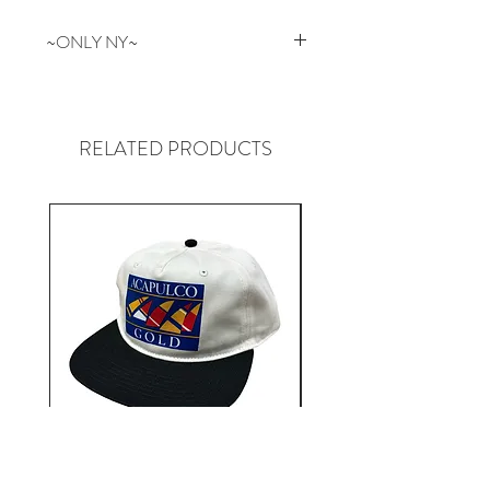
~ONLY NY~
NEW YORKはマンハッタン生まれ
のONLY NY。
革新的なデザインと97年頃の
RELATED PRODUCTS
NYC Graffitiカルチャー、コアな
POLOやTHE NORTH FACE等のア
ンダーグラウンドストリートカル
チャーをルーツに持ち、地元Park
Ave近辺のHOODで起こる全ての
ものを表現しています。
Aacapulco Gold / SAIL ON 5
Aacapulco Gold / SAIL