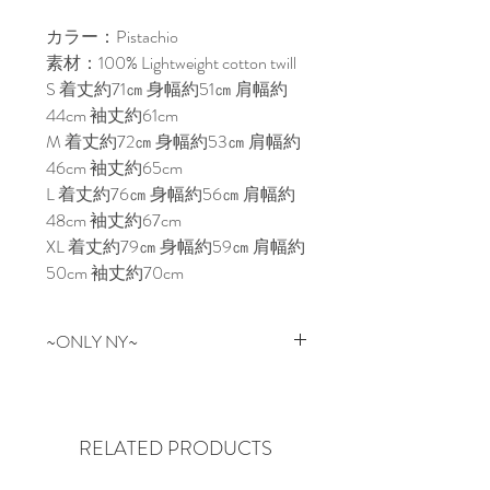
カラー：Pistachio
素材：100% Lightweight cotton twill
S 着丈約71㎝ 身幅約51㎝ 肩幅約
44cm 袖丈約61cm
M 着丈約72㎝ 身幅約53㎝ 肩幅約
46cm 袖丈約65cm
L 着丈約76㎝ 身幅約56㎝ 肩幅約
48cm 袖丈約67cm
XL 着丈約79㎝ 身幅約59㎝ 肩幅約
50cm 袖丈約70cm
~ONLY NY~
NEW YORKはマンハッタン生まれ
のONLY NY。
革新的なデザインと97年頃の
RELATED PRODUCTS
NYC Graffitiカルチャー、コアな
POLOやTHE NORTH FACE等のア