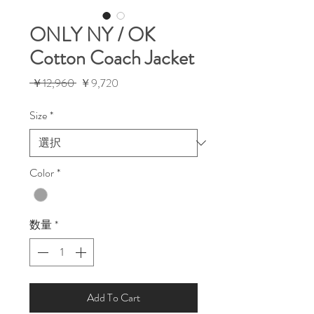
ONLY NY / OK
Cotton Coach Jacket
通
セ
 ￥12,960 
￥9,720
常
ー
価
ル
Size
*
格
価
格
Color
*
数量
*
Add To Cart