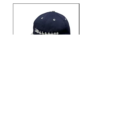
ンダーグラウンドストリートカル
チャーをルーツに持ち、地元Park
Ave近辺のHOODで起こる全ての
ものを表現しています。
12AUTHENTIC / Bonne
12AUTHENTIC / Bo
journée 2 Tone Cap
価格
￥6,930
12STADIUM