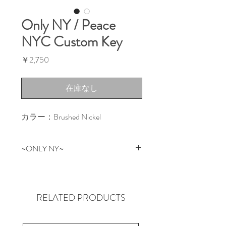
Only NY / Peace
NYC Custom Key
価
￥2,750
格
在庫なし
カラー：Brushed Nickel
~ONLY NY~
NEW YORKはマンハッタン生まれ
のONLY NY。
革新的なデザインと97年頃の
RELATED PRODUCTS
NYC Graffitiカルチャー、コアな
POLOやTHE NORTH FACE等のア