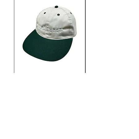
ンダーグラウンドストリートカル
チャーをルーツに持ち、地元Park
Ave近辺のHOODで起こる全ての
ものを表現しています。
12AUTHENTIC / Bonne
12AUTHENTIC / Bo
journée 2 Tone Cap
価格
￥6,930
12STADIUM
千葉県千葉市中央区富士見2-13-14