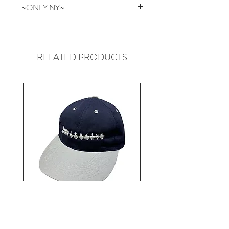
~ONLY NY~
NEW YORKはマンハッタン生まれ
のONLY NY。
革新的なデザインと97年頃の
RELATED PRODUCTS
NYC Graffitiカルチャー、コアな
POLOやTHE NORTH FACE等のア
ンダーグラウンドストリートカル
チャーをルーツに持ち、地元Park
Ave近辺のHOODで起こる全ての
ものを表現しています。
12AUTHENTIC / Bonne
12AUTHENTIC / Bo
journée 2 Tone Cap