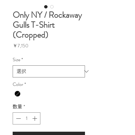
Only NY / Rockaway
Gulls T-Shirt
(Cropped)
価
￥7,150
格
Size
*
Color
*
数量
*