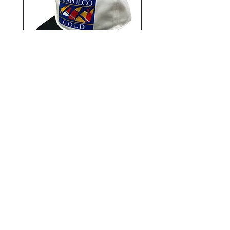
ものを表現しています。
Aacapulco Gold / SAIL ON 5
Aacapulco Gold / SAIL
Panel Snapback Cap
価格
￥7,700
12STADIUM
千葉県千葉市中央区富士見2-13-14
キタガワビル1Ｆ
TEL：
043-222-2553
MAIL：
12stadium.cb@gmail.com