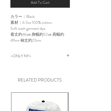
Add To Cart
カラー：Black
素材：6.5oz 100% cotton.
Soft wash garment dye.
着丈約46㎝ 身幅約52㎝ 肩幅約
49cm 袖丈約23cm
~ONLY NY~
NEW YORKはマンハッタン生まれ
のONLY NY。
革新的なデザインと97年頃の
RELATED PRODUCTS
NYC Graffitiカルチャー、コアな
POLOやTHE NORTH FACE等のア
ンダーグラウンドストリートカル
チャーをルーツに持ち、地元Park
Ave近辺のHOODで起こる全ての