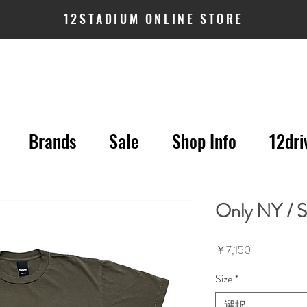
12STADIUM ONLINE STORE
Brands
Sale
Shop Info
12dri
Only NY / S
価
￥7,150
格
Size
*
選択