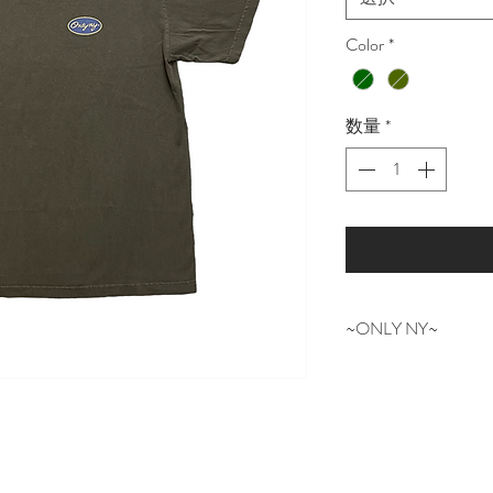
Color
*
数量
*
~ONLY NY~
NEW YORKはマ
革新的なデザインと97
ー、コアなPOLOやT
ーグラウンドスト
ち、地元Park A