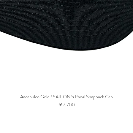
Aacapulco Gold / SAIL ON 5 Panel Snapback Cap
価格
￥7,700