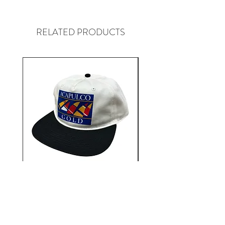
NEW YORKはマンハッタン生まれ
のONLY NY。
革新的なデザインと97年頃の
RELATED PRODUCTS
NYC Graffitiカルチャー、コアな
POLOやTHE NORTH FACE等のア
ンダーグラウンドストリートカル
チャーをルーツに持ち、地元Park
Ave近辺のHOODで起こる全ての
ものを表現しています。
Aacapulco Gold / SAIL ON 5
Aacapulco Gold / SAIL
Panel Snapback Cap
価格
￥7,700