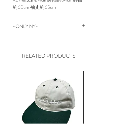
約60cm 袖丈約65cm
~ONLY NY~
NEW YORKはマンハッタン生まれ
のONLY NY。
革新的なデザインと97年頃の
RELATED PRODUCTS
NYC Graffitiカルチャー、コアな
POLOやTHE NORTH FACE等のア
ンダーグラウンドストリートカル
チャーをルーツに持ち、地元Park
Ave近辺のHOODで起こる全ての
ものを表現しています。