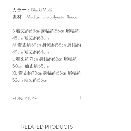
カラー：Black/Multi

素材：Medium pile polyester fleece.

S 着丈約68㎝ 身幅約56㎝ 肩幅約
45cm 袖丈約63cm

M 着丈約69㎝ 身幅約58㎝ 肩幅約
49cm 袖丈約64cm

L 着丈約71㎝ 身幅約62㎝ 肩幅約
50cm 袖丈約65cm

XL 着丈約73㎝ 身幅約65㎝ 肩幅約
52cm 袖丈約66cm
~ONLY NY~
NEW YORKはマンハッタン生まれ
のONLY NY。
革新的なデザインと97年頃の
RELATED PRODUCTS
NYC Graffitiカルチャー、コアな