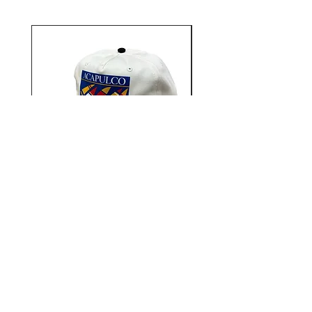
POLOやTHE NORTH FACE等のア
ンダーグラウンドストリートカル
チャーをルーツに持ち、地元Park
Ave近辺のHOODで起こる全ての
ものを表現しています。
Aacapulco Gold / SAIL ON 5
Aacapulco Gold / SAIL
Panel Snapback Cap
価格
￥7,700