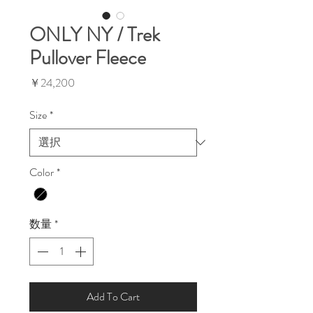
ONLY NY / Trek
Pullover Fleece
価
￥24,200
格
Size
*
Color
*
数量
*
Add To Cart