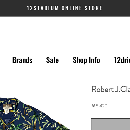
12STADIUM ONLINE STORE
Brands
Sale
Shop Info
12dri
Robert J.Cl
価
￥8,420
格