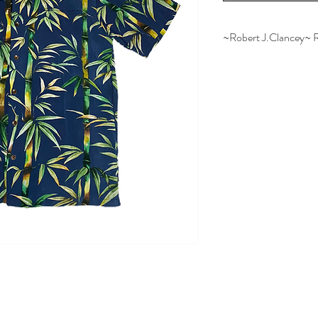
~Robert J.Clancey~ 
1953年、創始者のRJC
と観光業のためISL
誓い会社を立ち上
60年以上を隔て
た結果、ハワイの中
BRANDとして成
HAWAIIの工場で
続ける製品は自然と
い、子供から大人
になっております