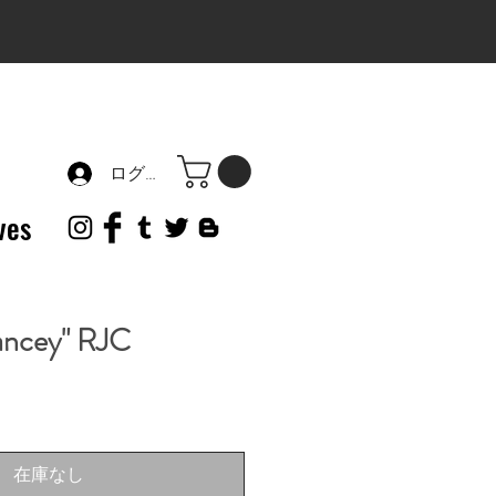
ログイン
ves
ancey" RJC
在庫なし