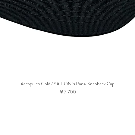
Aacapulco Gold / SAIL ON 5 Panel Snapback Cap
価格
￥7,700
-13-14