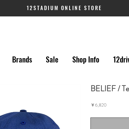
12STADIUM ONLINE STORE
Brands
Sale
Shop Info
12dri
BELIEF / T
価
￥6,820
格