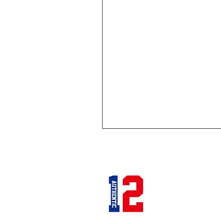
12STADIUM
千葉県千葉市中央区富士見2
キタガワビル1Ｆ
TEL：
043-222-2553
MAIL：
12stadium.cb@gmai