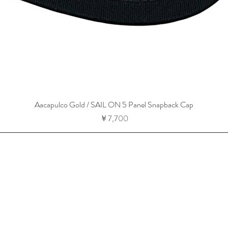
Aacapulco Gold / SAIL ON 5 Panel Snapback Cap
価格
￥7,700
-13-14
l.com