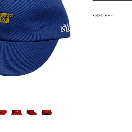
~BELIEF~
NEWYORKはQUEE
“BELIEF” BE
地元のアーティス
地ならではのロー
プ。 そして”ONL
の存在感のデザイ
SHOPのコンセ
で素晴らしく、そ
臭がたまらない、まさに「
CLOTHING」