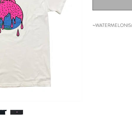
~WATERMELONIS
スイカはお祝いの
うに新鮮かつ健康
スケートボードを
術、思考と繋がっ
だり取り入れたり
る”WATERMELONI