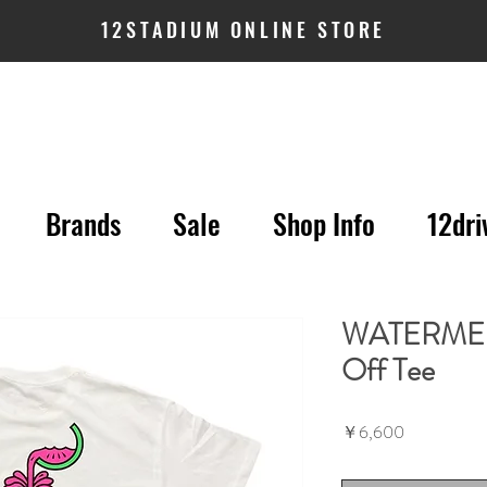
12STADIUM ONLINE STORE
Brands
Sale
Shop Info
12dri
WATERMEL
Off Tee
価
￥6,600
格