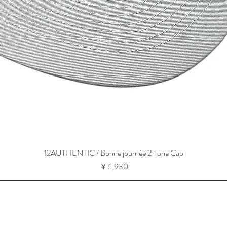
12AUTHENTIC / Bonne journée 2 Tone Cap
価格
￥6,930