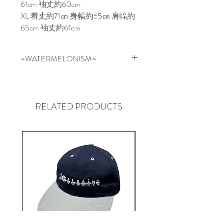
61cm 袖丈約60cm

XL 着丈約71㎝ 身幅約65㎝ 肩幅約
65cm 袖丈約61cm
~WATERMELONISM~
スイカはお祝いの場、アウトド
ア、フルーツのように新鮮かつ健
康的にリフレッシュできるもの。
RELATED PRODUCTS
スケートボードを通して文化、
人々、音楽、芸術、思考と繋がっ
ていき、常に新しいことを学んだ
り取り入れたりし展開してい
る”WATERMELONISM”